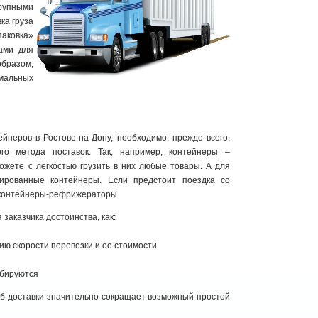
крупными
ка груза
паковка»
ами для
образом,
имальных
ейнеров в Ростове-на-Дону, необходимо, прежде всего,
го метода поставок. Так, например, контейнеры –
можете с легкостью грузить в них любые товары. А для
ированные контейнеры. Если предстоит поездка со
 контейнеры-рефрижераторы.
заказчика достоинства, как:
ию скорости перевозки и ее стоимости
мбируются
соб доставки значительно сокращает возможный простой