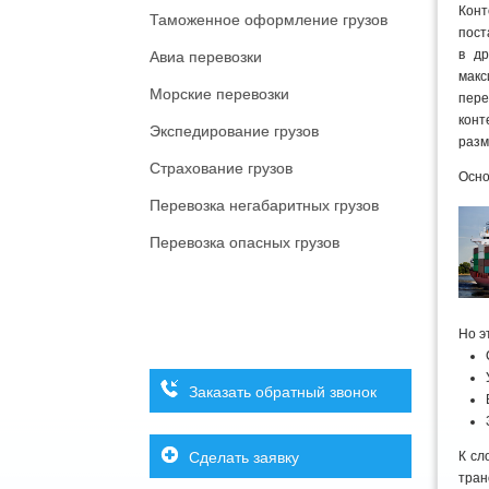
Конт
Таможенное оформление грузов
пост
в др
Авиа перевозки
макс
Морские перевозки
пере
конт
Экспедирование грузов
разм
Страхование грузов
Осно
Перевозка негабаритных грузов
Перевозка опасных грузов
Но э
Заказать обратный звонок
Сделать заявку
К сл
тран