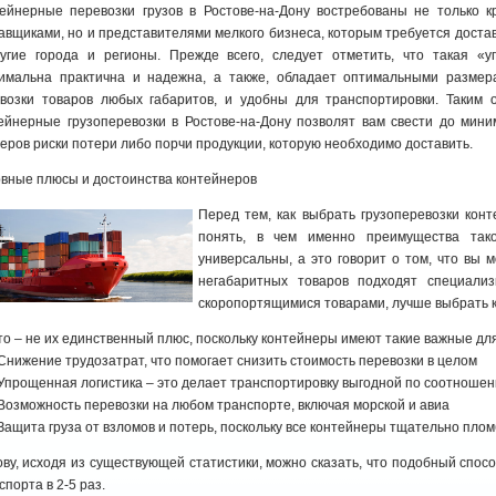
ейнерные перевозки грузов в Ростове-на-Дону востребованы не только 
авщиками, но и представителями мелкого бизнеса, которым требуется достав
угие города и регионы. Прежде всего, следует отметить, что такая «у
имальна практична и надежна, а также, обладает оптимальными размер
возки товаров любых габаритов, и удобны для транспортировки. Таким 
ейнерные грузоперевозки в Ростове-на-Дону позволят вам свести до мин
еров риски потери либо порчи продукции, которую необходимо доставить.
вные плюсы и достоинства контейнеров
Перед тем, как выбрать грузоперевозки конт
понять, в чем именно преимущества тако
универсальны, а это говорит о том, что вы 
негабаритных товаров подходят специализ
скоропортящимися товарами, лучше выбрать
то – не их единственный плюс, поскольку контейнеры имеют такие важные для 
Снижение трудозатрат, что помогает снизить стоимость перевозки в целом
Упрощенная логистика – это делает транспортировку выгодной по соотношен
Возможность перевозки на любом транспорте, включая морской и авиа
Защита груза от взломов и потерь, поскольку все контейнеры тщательно пло
ову, исходя из существующей статистики, можно сказать, что подобный спо
спорта в 2-5 раз.