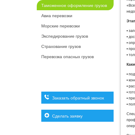
Таможенное оформление грузов
«Все
недо
Авиа перевозки
Этап
Морские перевозки
• за
Экспедирование грузов
• до
• оп
Страхование грузов
• пр
• то
Перевозка опасных грузов
Каки
• по
• ко
• ра
• го
Заказать обратный звонок
• пр
• по
Спе
Сделать заявку
проф
опер