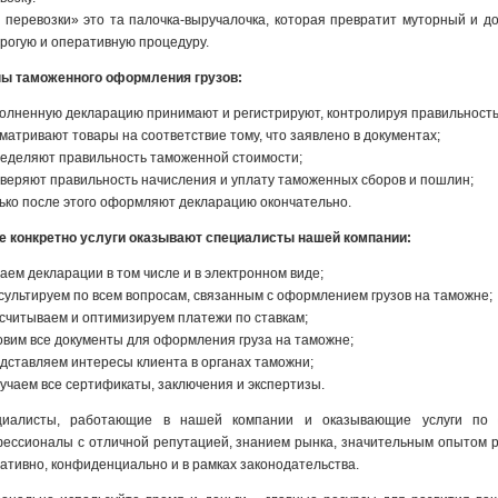
 перевозки» это та палочка-выручалочка, которая превратит муторный и 
рогую и оперативную процедуру.
ы таможенного оформления грузов:
полненную декларацию принимают и регистрируют, контролируя правильность 
сматривают товары на соответствие тому, что заявлено в документах;
ределяют правильность таможенной стоимости;
оверяют правильность начисления и уплату таможенных сборов и пошлин;
лько после этого оформляют декларацию окончательно.
е конкретно услуги оказывают специалисты нашей компании:
даем декларации в том числе и в электронном виде;
нсультируем по всем вопросам, связанным с оформлением грузов на таможне;
ссчитываем и оптимизируем платежи по ставкам;
товим все документы для оформления груза на таможне;
едставляем интересы клиента в органах таможни;
лучаем все сертификаты, заключения и экспертизы.
циалисты, работающие в нашей компании и оказывающие услуги по 
ессионалы с отличной репутацией, знанием рынка, значительным опытом р
ативно, конфиденциально и в рамках законодательства.