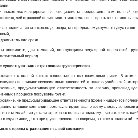
ании.
и высококвалифицированные специалисты предоставят вам полный спе
ховщика, чей страховой полис сможет максимально покрыть все возможные ри
учае подписания страхового договора, мы предлагаем документы двух типов:
зовый;
одолжительного срока.
вы понимаете, для компаний, пользующихся регулярной перевозкой груз
олжительный период.
е существуют виды страхования грузоперевозок
хование с полной ответственностью за все возможные риски. В этом с
сшедших по причине всевозможных опасностей, а также случайностей, которы
хование, предусматривающее ответственность за аварию, происшедшую 
ченных в процессе погрузки/выгрузки;
хование, не предусматривающее ответственности (кроме инцидентов полного
иалисты нашей компании проконсультируют вас по всему спектру вопросов и 
ятят в мельчайшие детали страхового полиса и подскажут, как заключить наи
ы в случае инцидента при грузоперевозке вы вовремя, а также в полном объ
ные стороны страхования в нашей компании