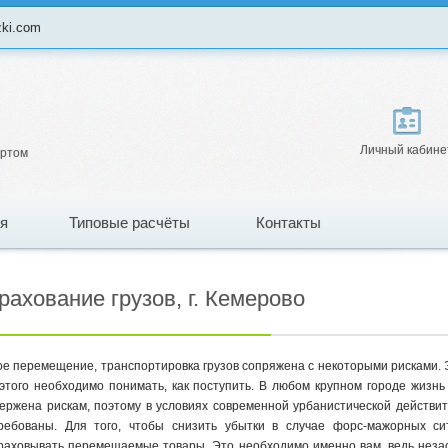
zki.com
Личный кабине
ортом
я
Типовые расчёты
Контакты
рахование грузов, г. Кемерово
е перемещение, транспортировка грузов сопряжена с некоторыми рисками. 
этого необходимо понимать, как поступить. В любом крупном городе жизн
ержена рискам, поэтому в условиях современной урбанистической действит
ребованы. Для того, чтобы снизить убытки в случае форс-мажорных сит
раховывать перемещаемые товары. Это необходимо именно вам, ведь неза