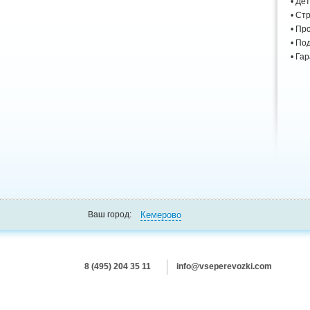
• Де
• Ст
• Пр
• По
• Га
Кемерово
Ваш город:
8 (495) 204 35 11
info@vseperevozki.com