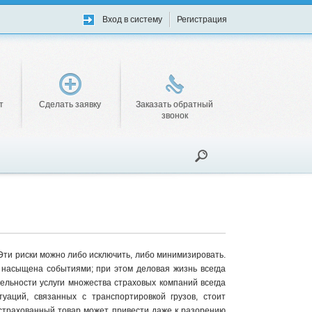
Вход в систему
Регистрация
т
Сделать заявку
Заказать обратный
звонок
Эти риски можно либо исключить, либо минимизировать.
ь насыщена событиями; при этом деловая жизнь всегда
ельности услуги множества страховых компаний всегда
уаций, связанных с транспортировкой грузов, стоит
страхованный товар может привести даже к разорению