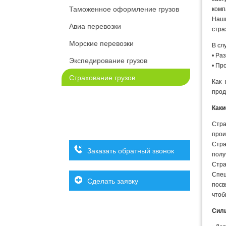
Таможенное оформление грузов
комп
Наш
Авиа перевозки
стра
Морские перевозки
В сл
• Ра
Экспедирование грузов
• Пр
Страхование грузов
Как 
прод
Каки
Стра
прои
Стра
Заказать обратный звонок
полу
Стра
Спец
Сделать заявку
посв
чтоб
Силь