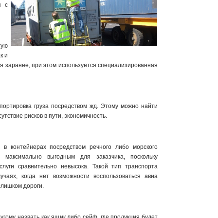
я с
тую
к и
ся заранее, при этом используется специализированная
портировка груза посредством жд. Этому можно найти
тствие рисков в пути, экономичность.
а в контейнерах посредством речного либо морского
я максимально выгодным для заказчика, поскольку
слуги сравнительно невысока. Такой тип транспорта
учаях, когда нет возможности воспользоваться авиа
слишком дороги.
угому назвать как ящик либо сейф, где продукция будет