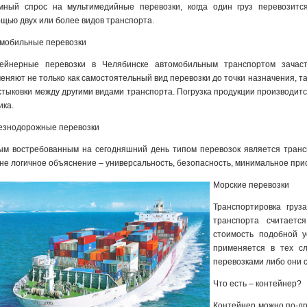
мный спрос на мультимедийные перевозки, когда один груз перевозитс
щью двух или более видов транспорта.
мобильные перевозки
тейнерные перевозки в Челябинске автомобильным транспортом зачас
еняют не только как самостоятельный вид перевозки до точки назначения, та
стыковки между другими видами транспорта. Погрузка продукции производит
ика.
знодорожные перевозки
м востребованным на сегодняшний день типом перевозок является транс
не логичное объяснение – универсальность, безопасность, минимальное прису
Морские перевозки
Транспортировка груз
транспорта считаетс
стоимость подобной у
применяется в тех сл
перевозками либо они 
Что есть – контейнер?
Контейнер можно по-др