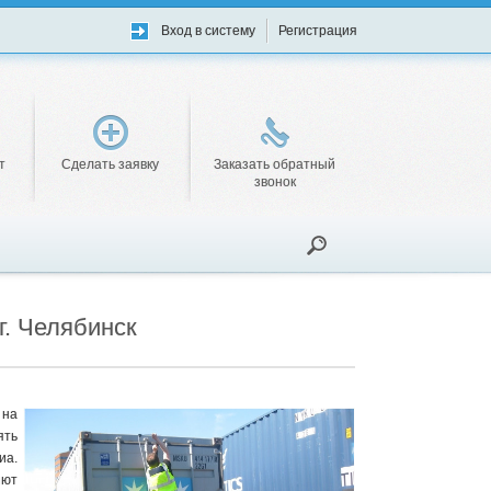
Вход в систему
Регистрация
т
Сделать заявку
Заказать обратный
звонок
г. Челябинск
 на
ять
иа.
яют