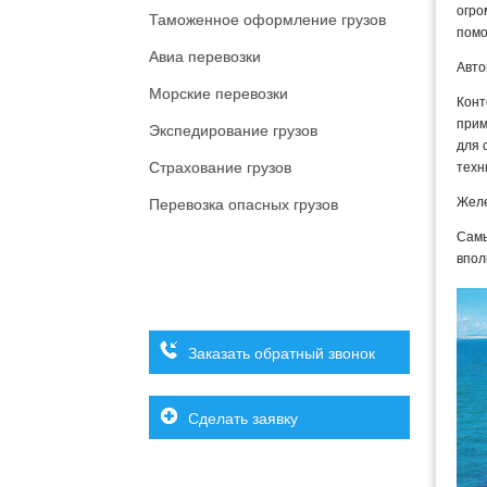
огро
Таможенное оформление грузов
помо
Авиа перевозки
Авто
Морские перевозки
Кон
прим
Экспедирование грузов
для 
Страхование грузов
техн
Желе
Перевозка опасных грузов
Самы
впол
Заказать обратный звонок
Сделать заявку