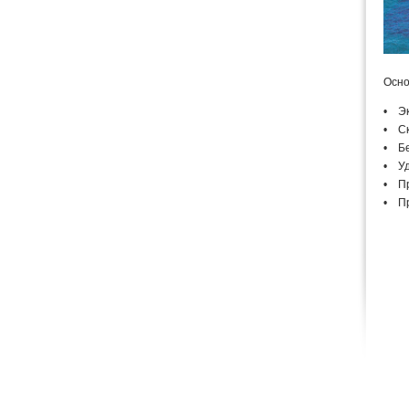
Осно
• Эк
• Ск
• Бе
• Уд
• Пр
• Пр