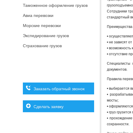
Таможенное оформление грузов
грузоподъемно
Сотрудники тр
Авиа перевозки
стандартный ве
Морские перевозки
Преимущества 
Экспедирование грузов
• осуществляю
• не зависят о
Страхование грузов
• возможность 
• отсутствие п
Специалисты 
документов.
Правила перево
Заказать обратный звонок
• выбирается ви
• разрабатыва
мосты;
Сделать заявку
• оформляются
• груз грузитс
• прохождение
сохранности.