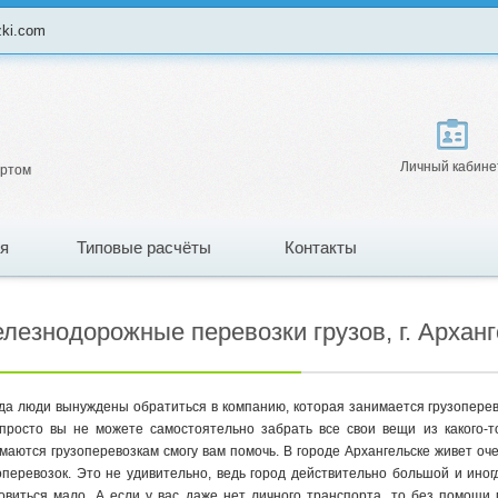
zki.com
Личный кабине
ортом
я
Типовые расчёты
Контакты
лезнодорожные перевозки грузов, г. Арханг
да люди вынуждены обратиться в компанию, которая занимается грузоперев
просто вы не можете самостоятельно забрать все свои вещи из какого-
маются грузоперевозкам смогу вам помочь. В городе Архангельске живет оч
оперевозок. Это не удивительно, ведь город действительно большой и ино
овиться мало. А если у вас даже нет личного транспорта, то без помощи 